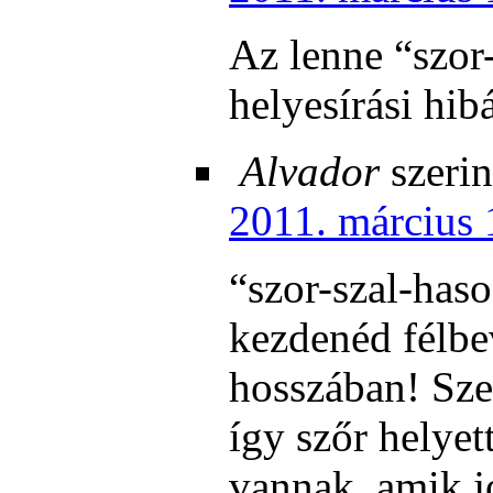
Az lenne “szor
helyesírási hib
Alvador
szerin
2011. március 
“szor-szal-haso
kezdenéd félbe
hosszában! Sze
így szőr helyet
vannak, amik j