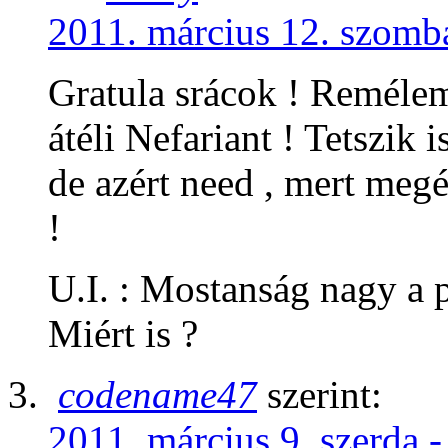
2011. március 12. szomba
Gratula srácok ! Remélem
átéli Nefariant ! Tetszik
de azért need , mert meg
!
U.I. : Mostanság nagy a 
Miért is ?
codename47
szerint:
2011. március 9. szerda -