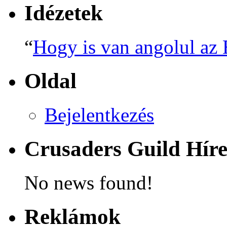
Idézetek
“
Hogy is van angolul a
Oldal
Bejelentkezés
Crusaders Guild Hír
No news found!
Reklámok