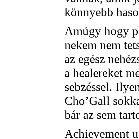
könnyebb haso
Amúgy hogy pic
nekem nem tetsz
az egész nehézs
a healereket m
sebzéssel. Ily
Cho’Gall sokkal
bár az sem tar
Achievement u