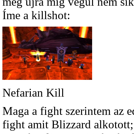
meg újra míg végül nem sik
Íme a killshot:
Nefarian Kill
Maga a fight szerintem az e
fight amit Blizzard alkotott