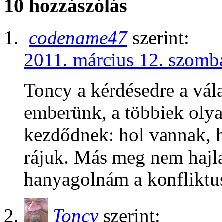
10 hozzászólás
codename47
szerint:
2011. március 12. szomba
Toncy a kérdésedre a vála
emberünk, a többiek oly
kezdődnek: hol vannak, 
rájuk. Más meg nem hajla
hanyagolnám a konfliktu
Toncy
szerint: