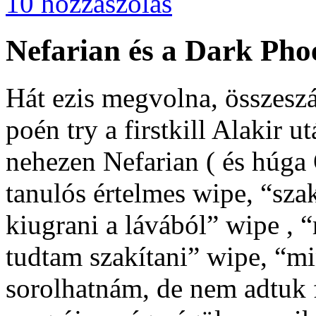
10 hozzászólás
Nefarian és a Dark Phoe
Hát ezis megvolna, összeszá
poén try a firstkill Alakir
nehezen Nefarian ( és húga O
tanulós értelmes wipe, “sz
kiugrani a lávából” wipe , 
tudtam szakítani” wipe, “m
sorolhatnám, de nem adtuk 