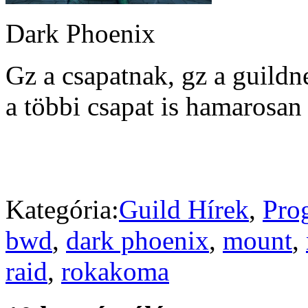
Dark Phoenix
Gz a csapatnak, gz a guildne
a többi csapat is hamarosan
Kategória:
Guild Hírek
,
Pro
bwd
,
dark phoenix
,
mount
,
raid
,
rokakoma