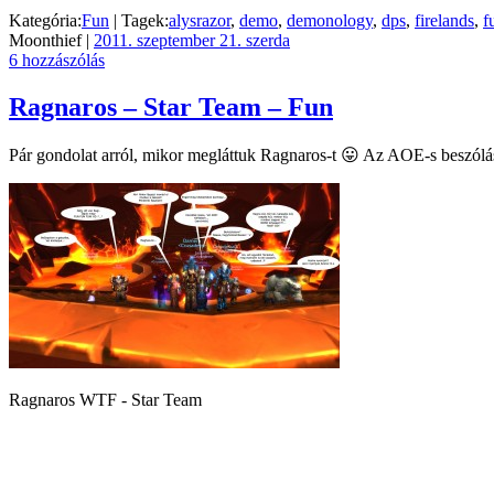
Kategória:
Fun
| Tagek:
alysrazor
,
demo
,
demonology
,
dps
,
firelands
,
f
Moonthief |
2011. szeptember 21. szerda
6 hozzászólás
Ragnaros – Star Team – Fun
Pár gondolat arról, mikor megláttuk Ragnaros-t 😛 Az AOE-s beszólá
Ragnaros WTF - Star Team