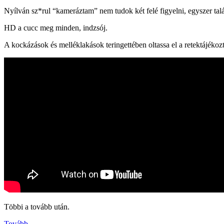
Nyílván sz*rul “kameráztam” nem tudok két felé figyelni, egyszer tal
HD a cucc meg minden, indzsój.
A kockázások és melléklakások teringettében oltassa el a retektájékoz
Többi a tovább után.
Tovább