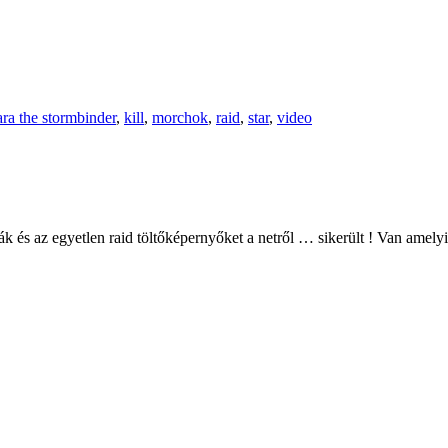
ra the stormbinder
,
kill
,
morchok
,
raid
,
star
,
video
ák és az egyetlen raid töltőképernyőket a netről … sikerült ! Van amely