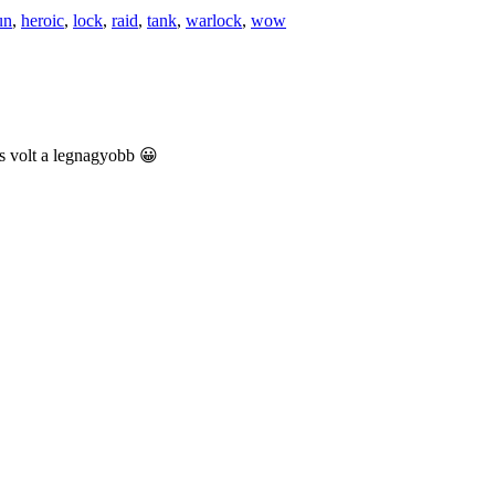
un
,
heroic
,
lock
,
raid
,
tank
,
warlock
,
wow
s volt a legnagyobb 😀