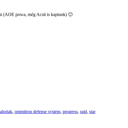
erni (AOE powa, még Acsit is kaptunk) 🙂
aloriak
,
ommitron defense system
,
progress
,
raid
,
star