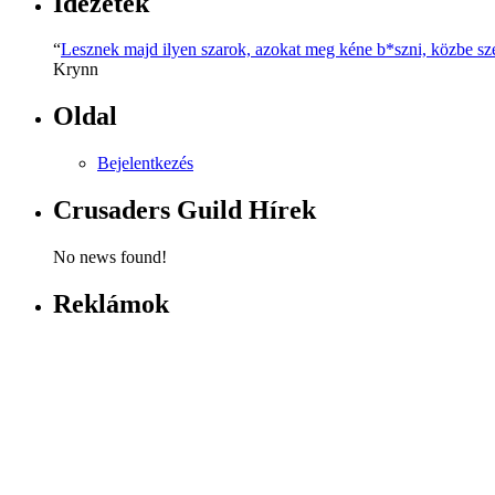
Idézetek
“
Lesznek majd ilyen szarok, azokat meg kéne b*szni, közbe szedj
Krynn
Oldal
Bejelentkezés
Crusaders Guild Hírek
No news found!
Reklámok