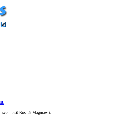
am
 Descent első Boss-át Magmaw-t.