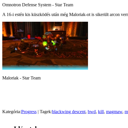
Omnotron Defense System - Star Team
A 16-i estén kis küszködés után még Maloriak-ot is sikerült arcon v
Maloriak - Star Team
Kategória:
Progress
| Tagek:
blackwing descent
,
bwd
,
kill
,
magmaw
,
m