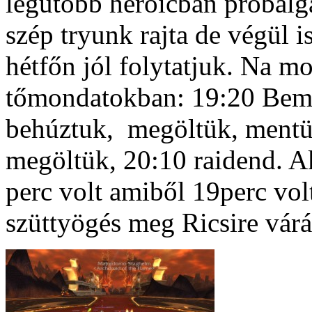
legutóbb heroicban próbálga
szép tryunk rajta de végül 
hétfőn jól folytatjuk. Na mos
tőmondatokban: 19:20 Beme
behúztuk, megöltük, mentü
megöltük, 20:10 raidend. A
perc volt amiből 19perc volt
szüttyögés meg Ricsire várá