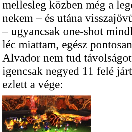
mellesleg közben még a lege
nekem – és utána visszajöv
– ugyancsak one-shot mindk
léc miattam, egész pontosa
Alvador nem tud távolságot
igencsak negyed 11 felé járt
ezlett a vége: