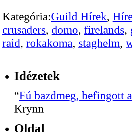
Kategória:
Guild Hírek
,
Hír
crusaders
,
domo
,
firelands
,
raid
,
rokakoma
,
staghelm
,
Idézetek
“
Fú bazdmeg, befingott 
Krynn
Oldal