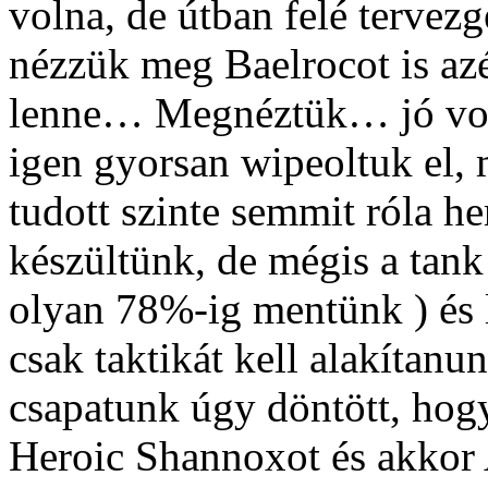
volna, de útban felé tervezg
nézzük meg Baelrocot is azé
lenne… Megnéztük… jó volt.
igen gyorsan wipeoltuk el, 
tudott szinte semmit róla h
készültünk, de mégis a tank 
olyan 78%-ig mentünk ) és l
csak taktikát kell alakítanu
csapatunk úgy döntött, hog
Heroic Shannoxot és akkor