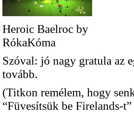
Heroic Baelroc by
RókaKóma
Szóval: jó nagy gratula az 
tovább.
(Titkon remélem, hogy senki
“Füvesítsük be Firelands-t