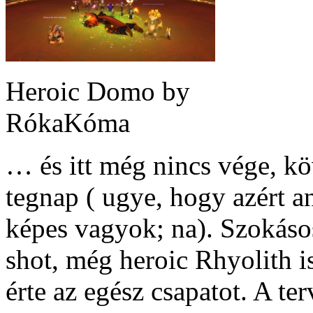
Heroic Domo by
RókaKóma
… és itt még nincs vége, kö
tegnap ( ugye, hogy azért a
képes vagyok; na). Szokásos
shot, még heroic Rhyolith i
érte az egész csapatot. A ter