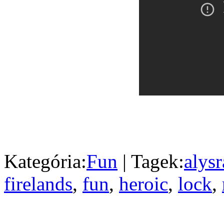
Kategória:
Fun
| Tagek:
alysr
firelands
,
fun
,
heroic
,
lock
,