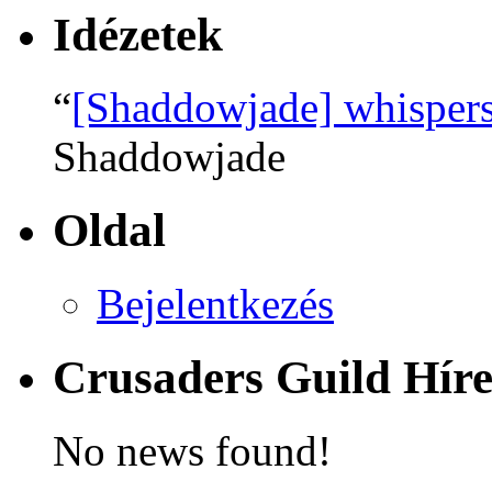
Idézetek
“
[Shaddowjade] whisper
Shaddowjade
Oldal
Bejelentkezés
Crusaders Guild Hír
No news found!