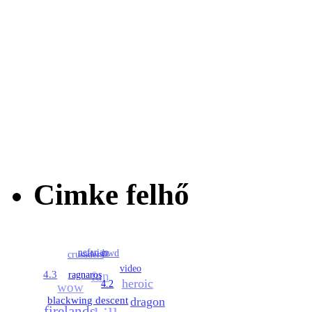
Cimke felhő
nefarian
bwd
crusaders
video
fun
4.3
ragnaros
heroic
wow
4.2
blackwing descent
dragon
firelands