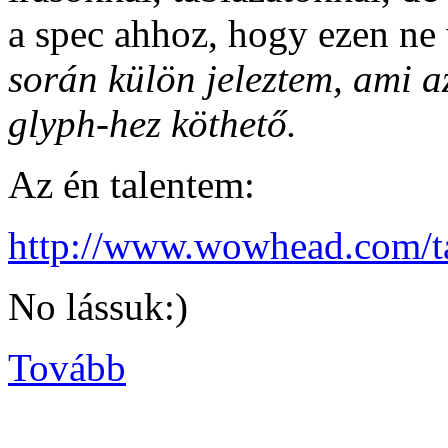
a spec ahhoz, hogy ezen ne
során külön jeleztem, ami a
glyph-hez köthető.
Az én talentem:
http://www.wowhead.com/t
No lássuk:)
Tovább