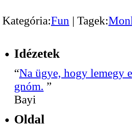
Kategória:
Fun
| Tagek:
Mon
Idézetek
“
Na ügye, hogy lemegy ez,
gnóm.
”
Bayi
Oldal