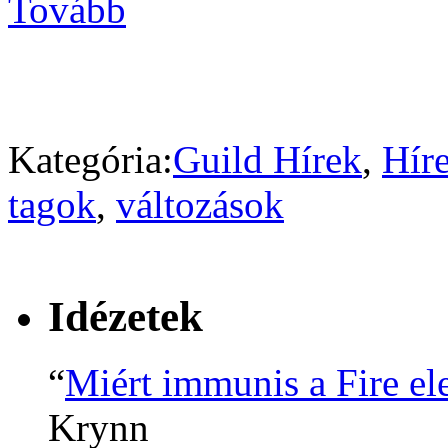
Tovább
Kategória:
Guild Hírek
,
Hír
tagok
,
változások
Idézetek
“
Miért immunis a Fire el
Krynn