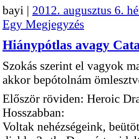
bayi |
2012. augusztus 6. hé
Egy Megjegyzés
Hiánypótlas avagy Cata
Szokás szerint el vagyok m
akkor bepótolnám ömlesztv
Először röviden: Heroic Dra
Hosszabban:
Voltak nehézségeink, beütött