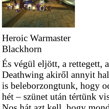
Heroic Warmaster
Blackhorn
És végül eljött, a rettegett,
Deathwing akiről annyit ha
is beleborzongtunk, hogy o
hét – szünet után tértünk vi
Nos hát azt kell, hogy mon