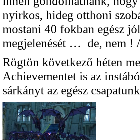
innen gondolhatnánk, hogy
nyirkos, hideg otthoni szo
mostani 40 fokban egész jó
megjelenését … de, nem ! A
Rögtön következő héten meg
Achievementet is az instábó
sárkányt az egész csapatun