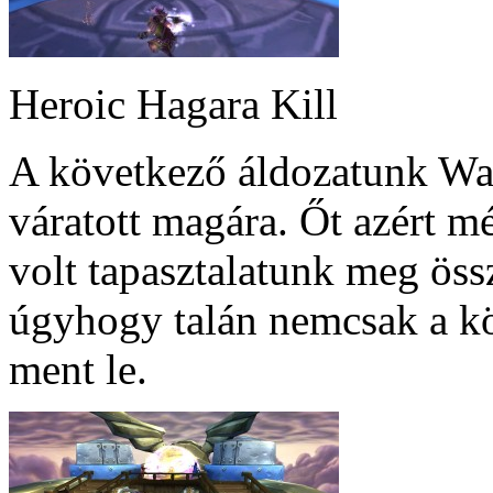
Heroic Hagara Kill
A következő áldozatunk War
váratott magára. Őt azért m
volt tapasztalatunk meg össz
úgyhogy talán nemcsak a k
ment le.