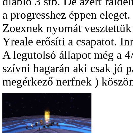
diablo 3 stb. De azért raide
a progresshez éppen eleget.
Zoexnek nyomát vesztettük 
Yreale erősíti a csapatot. I
A legutolsó állapot még a 4
szívni hagarán aki csak jó p
megérkező nerfnek ) köszö