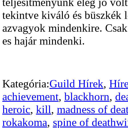
teljesítményünk elég jó volt
tekintve kiváló és büszkék 
azvagyok mindenkire. Csak
es hajár mindenki.
Kategória:
Guild Hírek
,
Hír
achievement
,
blackhorn
,
de
heroic
,
kill
,
madness of dea
rokakoma
,
spine of deathw