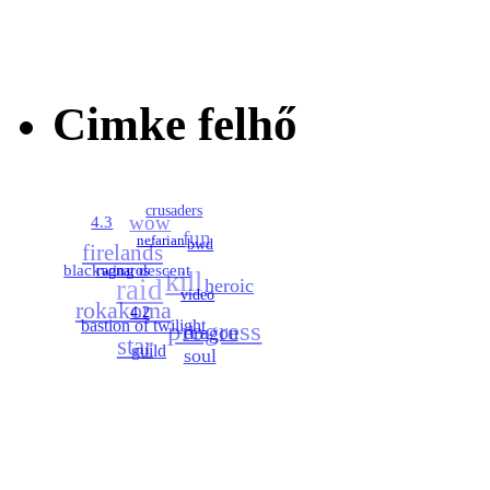
Cimke felhő
wow
crusaders
4.3
firelands
fun
nefarian
bwd
blackwing descent
raid
kill
ragnaros
rokakoma
heroic
video
bastion of twilight
4.2
progress
star
dragon soul
guild