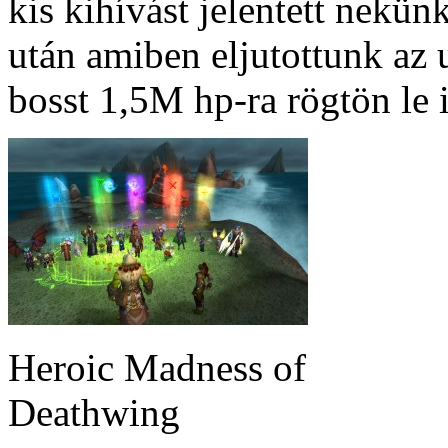
kis kihívást jelentett nekün
után amiben eljutottunk az u
bosst 1,5M hp-ra rögtön le i
Heroic Madness of
Deathwing