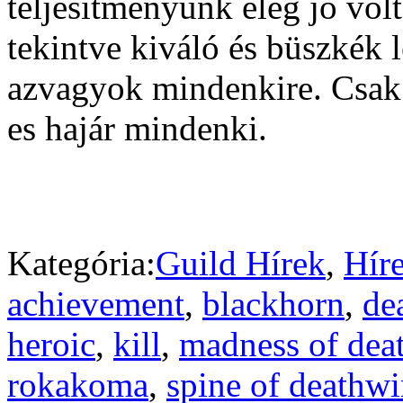
teljesítményünk elég jó volt
tekintve kiváló és büszkék 
azvagyok mindenkire. Csak
es hajár mindenki.
Kategória:
Guild Hírek
,
Hír
achievement
,
blackhorn
,
de
heroic
,
kill
,
madness of dea
rokakoma
,
spine of deathw