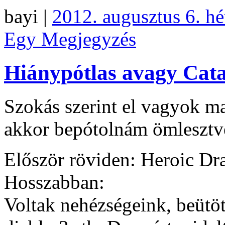
bayi |
2012. augusztus 6. hé
Egy Megjegyzés
Hiánypótlas avagy Cata
Szokás szerint el vagyok m
akkor bepótolnám ömlesztv
Először röviden: Heroic Dra
Hosszabban:
Voltak nehézségeink, beütött