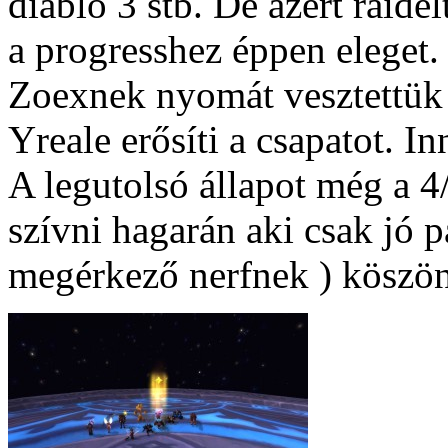
diablo 3 stb. De azért raide
a progresshez éppen eleget.
Zoexnek nyomát vesztettük 
Yreale erősíti a csapatot. I
A legutolsó állapot még a 4
szívni hagarán aki csak jó p
megérkező nerfnek ) köszö