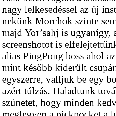
nagy lelkesedéssel az új ins
nekünk Morchok szinte semm
majd Yor’sahj is ugyanígy,
screenshotot is elfelejtettü
alias PingPong boss ahol a
mint később kiderült csupán
egyszerre, valljuk be egy bos
azért túlzás. Haladtunk tová
szünetet, hogy minden ked
meglegyen a pickpocket a l