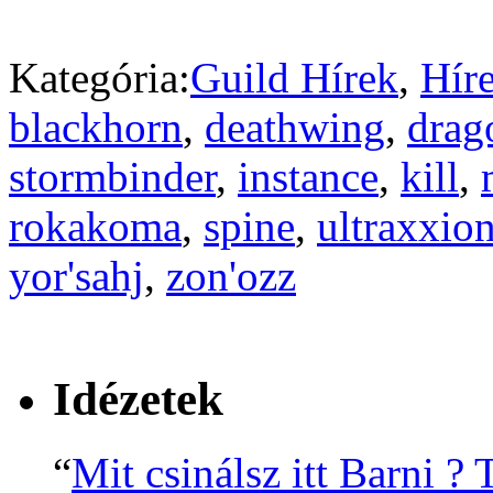
Kategória:
Guild Hírek
,
Hír
blackhorn
,
deathwing
,
drag
stormbinder
,
instance
,
kill
,
rokakoma
,
spine
,
ultraxxio
yor'sahj
,
zon'ozz
Idézetek
“
Mit csinálsz itt Barni ?