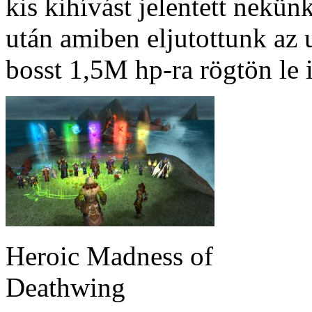
kis kihívást jelentett nekün
után amiben eljutottunk az u
bosst 1,5M hp-ra rögtön le i
Heroic Madness of
Deathwing