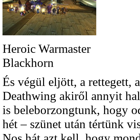
Heroic Warmaster
Blackhorn
És végül eljött, a rettegett,
Deathwing akiről annyit ha
is beleborzongtunk, hogy o
hét – szünet után tértünk vi
Nos hát azt kell, hogy mon