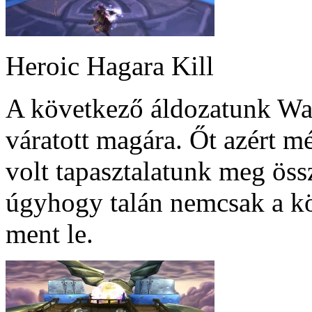
Heroic Hagara Kill
A következő áldozatunk War
váratott magára. Őt azért m
volt tapasztalatunk meg össz
úgyhogy talán nemcsak a k
ment le.