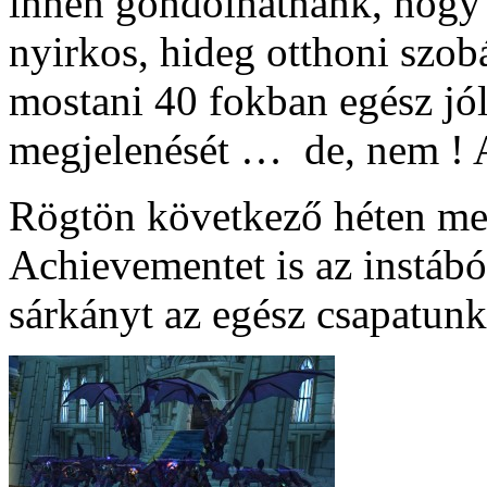
innen gondolhatnánk, hogy
nyirkos, hideg otthoni szo
mostani 40 fokban egész jó
megjelenését … de, nem ! A
Rögtön következő héten meg
Achievementet is az instábó
sárkányt az egész csapatun